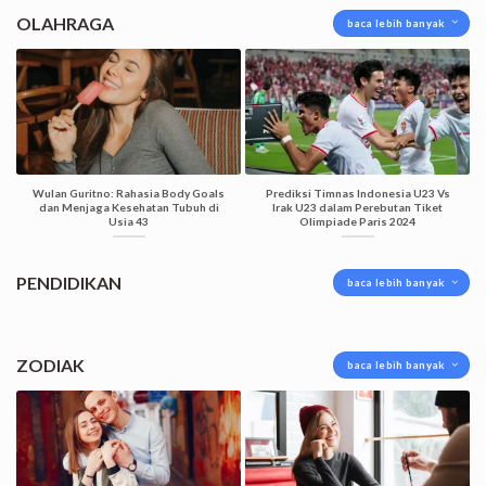
OLAHRAGA
baca lebih banyak
Wulan Guritno: Rahasia Body Goals
Prediksi Timnas Indonesia U23 Vs
dan Menjaga Kesehatan Tubuh di
Irak U23 dalam Perebutan Tiket
Usia 43
Olimpiade Paris 2024
PENDIDIKAN
baca lebih banyak
ZODIAK
baca lebih banyak