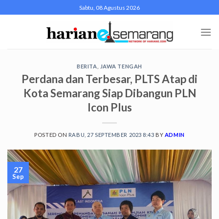
Skip
Sabtu, 08 Agustus 2026
to
content
BERITA
,
JAWA TENGAH
Perdana dan Terbesar, PLTS Atap di
Kota Semarang Siap Dibangun PLN
Icon Plus
POSTED ON
RABU, 27 SEPTEMBER 2023 8:43
BY
ADMIN
27
Sep