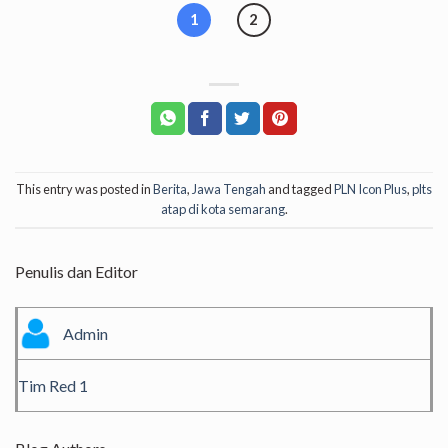
1
2
This entry was posted in
Berita
,
Jawa Tengah
and tagged
PLN Icon Plus
,
plts
atap di kota semarang
.
Penulis dan Editor
Admin
Tim Red 1