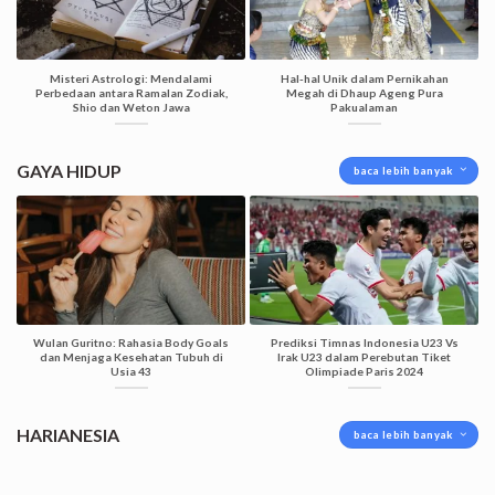
Misteri Astrologi: Mendalami
Hal-hal Unik dalam Pernikahan
Perbedaan antara Ramalan Zodiak,
Megah di Dhaup Ageng Pura
Shio dan Weton Jawa
Pakualaman
GAYA HIDUP
baca lebih banyak
Wulan Guritno: Rahasia Body Goals
Prediksi Timnas Indonesia U23 Vs
dan Menjaga Kesehatan Tubuh di
Irak U23 dalam Perebutan Tiket
Usia 43
Olimpiade Paris 2024
HARIANESIA
baca lebih banyak