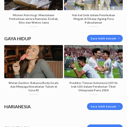
Misteri Astrologi: Mendalami
Hal-hal Unik dalam Pernikahan
Perbedaan antara Ramalan Zodiak,
Megah di Dhaup Ageng Pura
Shio dan Weton Jawa
Pakualaman
GAYA HIDUP
baca lebih banyak
Wulan Guritno: Rahasia Body Goals
Prediksi Timnas Indonesia U23 Vs
dan Menjaga Kesehatan Tubuh di
Irak U23 dalam Perebutan Tiket
Usia 43
Olimpiade Paris 2024
HARIANESIA
baca lebih banyak