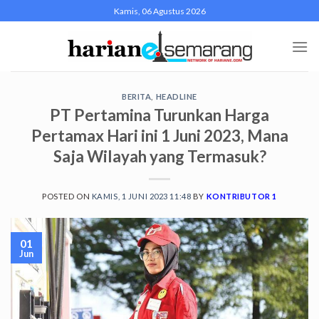
Skip
Kamis, 06 Agustus 2026
to
content
BERITA
,
HEADLINE
PT Pertamina Turunkan Harga
Pertamax Hari ini 1 Juni 2023, Mana
Saja Wilayah yang Termasuk?
POSTED ON
KAMIS, 1 JUNI 2023 11:48
BY
KONTRIBUTOR 1
01
Jun