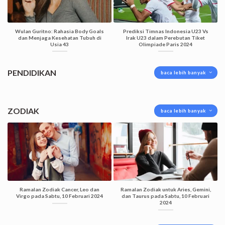
Wulan Guritno: Rahasia Body Goals
Prediksi Timnas Indonesia U23 Vs
dan Menjaga Kesehatan Tubuh di
Irak U23 dalam Perebutan Tiket
Usia 43
Olimpiade Paris 2024
PENDIDIKAN
baca lebih banyak
ZODIAK
baca lebih banyak
Ramalan Zodiak Cancer, Leo dan
Ramalan Zodiak untuk Aries, Gemini,
Virgo pada Sabtu, 10 Februari 2024
dan Taurus pada Sabtu, 10 Februari
2024