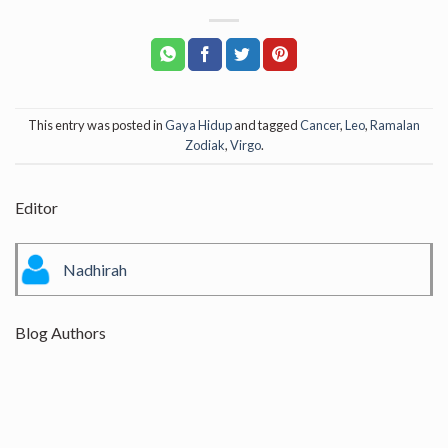
This entry was posted in
Gaya Hidup
and tagged
Cancer
,
Leo
,
Ramalan
Zodiak
,
Virgo
.
Editor
Nadhirah
Blog Authors