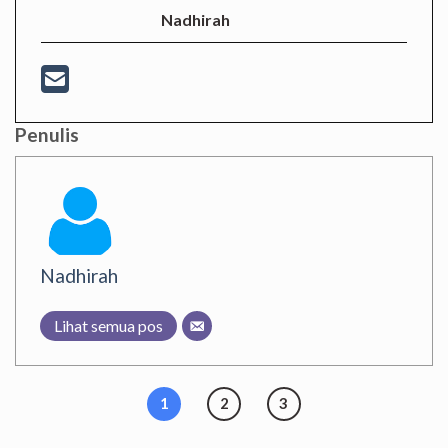
Nadhirah
Penulis
Nadhirah
Lihat semua pos
1
2
3