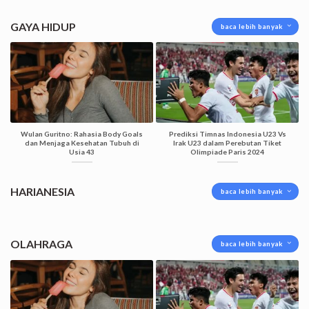
GAYA HIDUP
baca lebih banyak
Wulan Guritno: Rahasia Body Goals
Prediksi Timnas Indonesia U23 Vs
dan Menjaga Kesehatan Tubuh di
Irak U23 dalam Perebutan Tiket
Usia 43
Olimpiade Paris 2024
HARIANESIA
baca lebih banyak
OLAHRAGA
baca lebih banyak