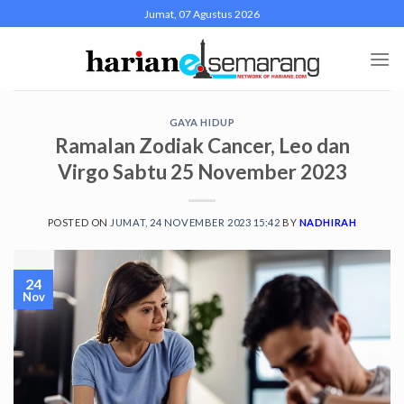
Skip
Jumat, 07 Agustus 2026
to
content
GAYA HIDUP
Ramalan Zodiak Cancer, Leo dan
Virgo Sabtu 25 November 2023
POSTED ON
JUMAT, 24 NOVEMBER 2023 15:42
BY
NADHIRAH
24
Nov