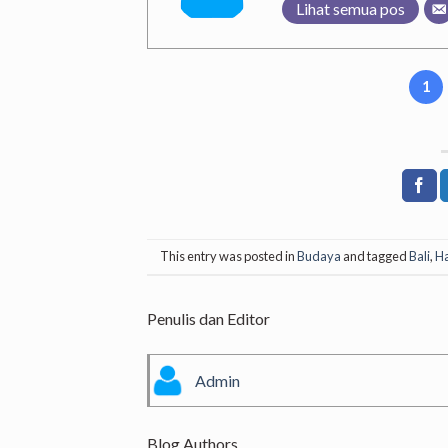
Lihat semua pos
1
This entry was posted in
Budaya
and tagged
Bali
,
Ha
Penulis dan Editor
Admin
Blog Authors