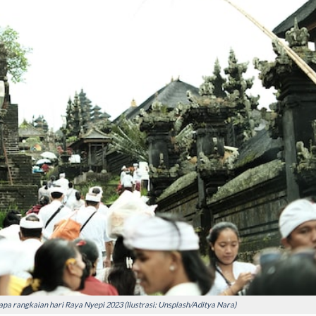
a rangkaian hari Raya Nyepi 2023 (Ilustrasi: Unsplash/Aditya Nara)