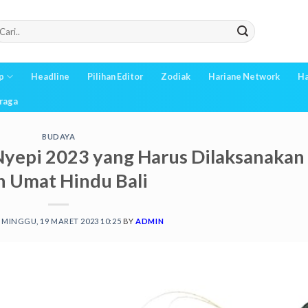
p
Headline
Pilihan Editor
Zodiak
Hariane Network
Ha
raga
BUDAYA
Nyepi 2023 yang Harus Dilaksanakan
h Umat Hindu Bali
N
MINGGU, 19 MARET 2023 10:25
BY
ADMIN