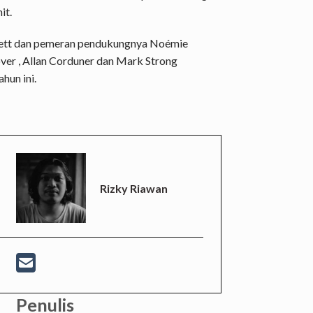
it.
chett dan pemeran pendukungnya Noémie
over , Allan Corduner dan Mark Strong
ahun ini.
Rizky Riawan
Penulis