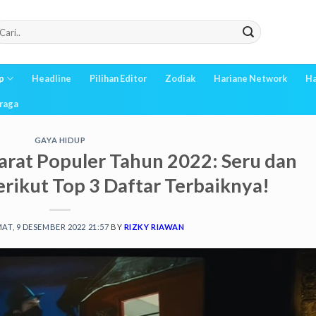
p
Headline
Pilihan Editor
Zodiak
Hariane Network
Ha
raga
GAYA HIDUP
rat Populer Tahun 2022: Seru dan
ikut Top 3 Daftar Terbaiknya!
AT, 9 DESEMBER 2022 21:57
BY
RIZKY RIAWAN