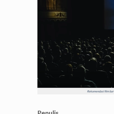
Rekomendasi film bara
Penulis