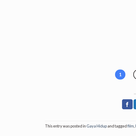
1
This entry was posted in
Gaya Hidup
and tagged
film
,