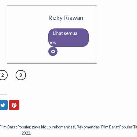
Rizky Riawan
Lihat semua
pos
2
3
Film Barat Populer
,
gaya hidup
,
rekomendasi
,
Rekomendasi Film Barat Populer T
2022
.