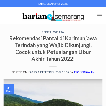
Skip
Sabtu, 08 Agustus 2026
to
content
BERITA
,
WISATA
Rekomendasi Pantai di Karimunjawa
Terindah yang Wajib Dikunjungi,
Cocok untuk Petualangan Libur
Akhir Tahun 2022!
POSTED ON
KAMIS, 1 DESEMBER 2022 18:52
BY
RIZKY RIAWAN
01
Des