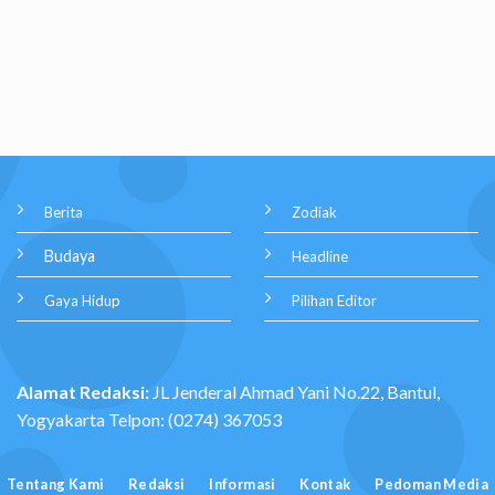
Berita
Zodiak
Budaya
Headline
Gaya Hidup
Pilihan Editor
Alamat Redaksi:
JL Jenderal Ahmad Yani No.22, Bantul,
Yogyakarta Telpon: (0274) 367053
Tentang Kami
Redaksi
Informasi
Kontak
Pedoman Media