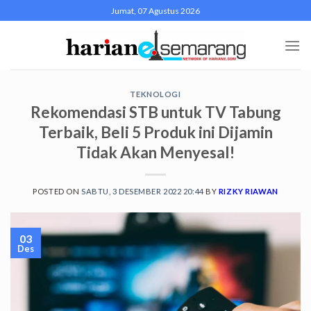
Skip
Jumat, 07 Agustus 2026
to
content
TEKNOLOGI
Rekomendasi STB untuk TV Tabung
Terbaik, Beli 5 Produk ini Dijamin
Tidak Akan Menyesal!
POSTED ON
SABTU, 3 DESEMBER 2022 20:44
BY
RIZKY RIAWAN
03
Des