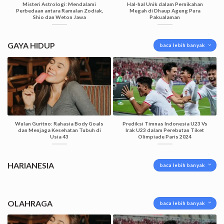
Misteri Astrologi: Mendalami
Hal-hal Unik dalam Pernikahan
Perbedaan antara Ramalan Zodiak,
Megah di Dhaup Ageng Pura
Shio dan Weton Jawa
Pakualaman
GAYA HIDUP
baca lebih banyak
Wulan Guritno: Rahasia Body Goals
Prediksi Timnas Indonesia U23 Vs
dan Menjaga Kesehatan Tubuh di
Irak U23 dalam Perebutan Tiket
Usia 43
Olimpiade Paris 2024
HARIANESIA
baca lebih banyak
OLAHRAGA
baca lebih banyak