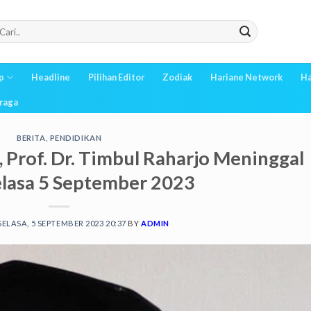
p
Headline
Pilihan Editor
Zodiak
Hariane Network
Ha
raga
BERITA
,
PENDIDIKAN
, Prof. Dr. Timbul Raharjo Meninggal
elasa 5 September 2023
SELASA, 5 SEPTEMBER 2023 20:37
BY
ADMIN