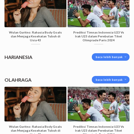
Wulan Guritno: Rahasia Body Goals
Prediksi Timnas Indonesia U23 Vs
dan Menjaga Kesehatan Tubuh di
Irak U23 dalam Perebutan Tiket
Usia 43
Olimpiade Paris 2024
HARIANESIA
baca lebih banyak
OLAHRAGA
baca lebih banyak
Wulan Guritno: Rahasia Body Goals
Prediksi Timnas Indonesia U23 Vs
dan Menjaga Kesehatan Tubuh di
Irak U23 dalam Perebutan Tiket