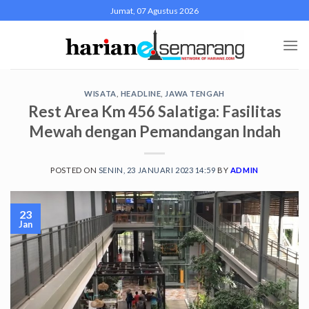
Skip
Jumat, 07 Agustus 2026
to
content
WISATA
,
HEADLINE
,
JAWA TENGAH
Rest Area Km 456 Salatiga: Fasilitas
Mewah dengan Pemandangan Indah
POSTED ON
SENIN, 23 JANUARI 2023 14:59
BY
ADMIN
23
Jan