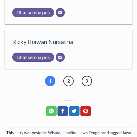
Lihat semua pos
Rizky Riawan Nursatria
Lihat semua pos
1
2
3
This entry was posted in
Wisata
,
Headline
,
Jawa Tengah
and tagged
Jawa