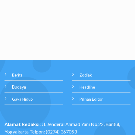
Berita
Zodiak
Budaya
Headline
Gaya Hidup
Pilihan Editor
Alamat Redaksi:
JL Jenderal Ahmad Yani No.22, Bantul,
Yogyakarta Telpon: (0274) 367053