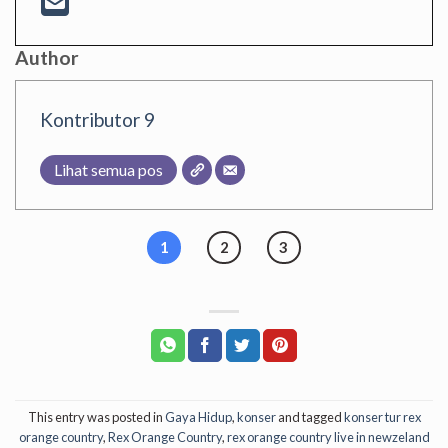
Author
Kontributor 9
Lihat semua pos
1
2
3
This entry was posted in
Gaya Hidup
,
konser
and tagged
konser tur rex
orange country
,
Rex Orange Country
,
rex orange country live in newzeland