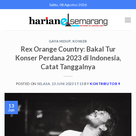
Skip
Sabtu, 08 Agustus 2026
to
content
GAYA HIDUP
,
KONSER
Rex Orange Country: Bakal Tur
Konser Perdana 2023 di Indonesia,
Catat Tanggalnya
POSTED ON
SELASA, 13 JUNI 2023 17:13
BY
KONTRIBUTOR 9
13
Jun