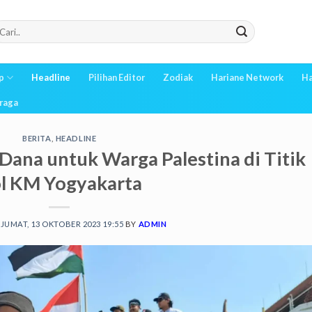
p
Headline
Pilihan Editor
Zodiak
Hariane Network
Ha
raga
BERITA
,
HEADLINE
Dana untuk Warga Palestina di Titik
l KM Yogyakarta
N
JUMAT, 13 OKTOBER 2023 19:55
BY
ADMIN