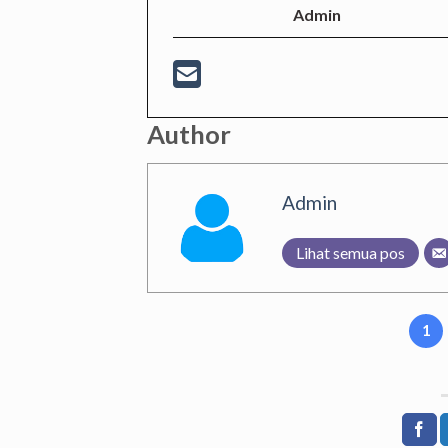
Admin
Author
Admin
Lihat semua pos
1