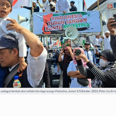
ebagai bentuk aksi solidaritas bagi warga Palestina, Jumat 13 Oktober 2023. (Foto: Ica Ervi