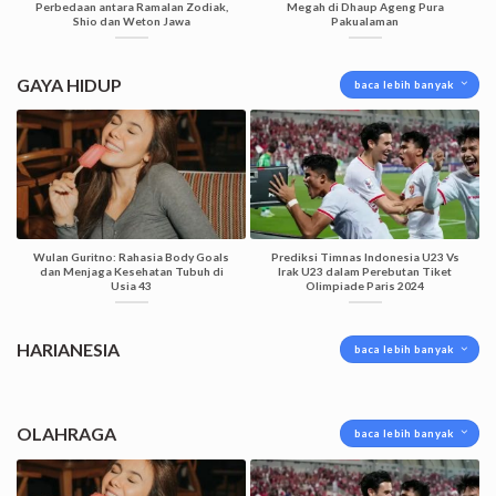
Perbedaan antara Ramalan Zodiak,
Megah di Dhaup Ageng Pura
Shio dan Weton Jawa
Pakualaman
GAYA HIDUP
baca lebih banyak
Wulan Guritno: Rahasia Body Goals
Prediksi Timnas Indonesia U23 Vs
dan Menjaga Kesehatan Tubuh di
Irak U23 dalam Perebutan Tiket
Usia 43
Olimpiade Paris 2024
HARIANESIA
baca lebih banyak
OLAHRAGA
baca lebih banyak