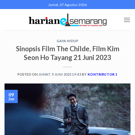
Skip
Jumat, 07 Agustus 2026
to
content
GAYA HIDUP
Sinopsis Film The Childe, Film Kim
Seon Ho Tayang 21 Juni 2023
POSTED ON
JUMAT, 9 JUNI 2023 19:43
BY
KONTRIBUTOR 1
09
Jun