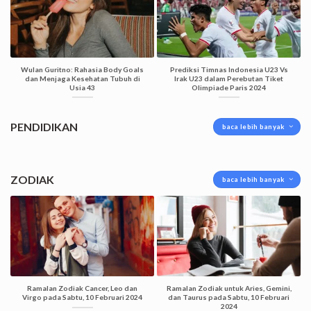
Wulan Guritno: Rahasia Body Goals
Prediksi Timnas Indonesia U23 Vs
dan Menjaga Kesehatan Tubuh di
Irak U23 dalam Perebutan Tiket
Usia 43
Olimpiade Paris 2024
PENDIDIKAN
baca lebih banyak
ZODIAK
baca lebih banyak
Ramalan Zodiak Cancer, Leo dan
Ramalan Zodiak untuk Aries, Gemini,
Virgo pada Sabtu, 10 Februari 2024
dan Taurus pada Sabtu, 10 Februari
2024