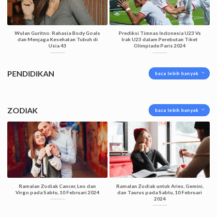
Wulan Guritno: Rahasia Body Goals
Prediksi Timnas Indonesia U23 Vs
dan Menjaga Kesehatan Tubuh di
Irak U23 dalam Perebutan Tiket
Usia 43
Olimpiade Paris 2024
PENDIDIKAN
baca lebih banyak
ZODIAK
baca lebih banyak
Ramalan Zodiak Cancer, Leo dan
Ramalan Zodiak untuk Aries, Gemini,
Virgo pada Sabtu, 10 Februari 2024
dan Taurus pada Sabtu, 10 Februari
2024