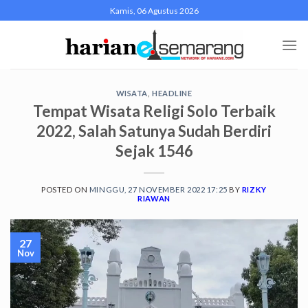
Skip
Kamis, 06 Agustus 2026
to
content
WISATA
,
HEADLINE
Tempat Wisata Religi Solo Terbaik
2022, Salah Satunya Sudah Berdiri
Sejak 1546
POSTED ON
MINGGU, 27 NOVEMBER 2022 17:25
BY
RIZKY
RIAWAN
27
Nov