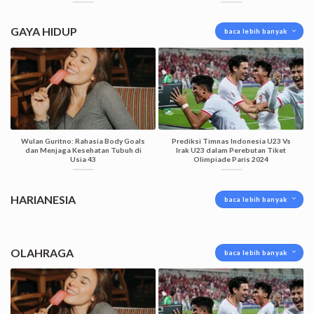
GAYA HIDUP
baca lebih banyak
Wulan Guritno: Rahasia Body Goals
Prediksi Timnas Indonesia U23 Vs
dan Menjaga Kesehatan Tubuh di
Irak U23 dalam Perebutan Tiket
Usia 43
Olimpiade Paris 2024
HARIANESIA
baca lebih banyak
OLAHRAGA
baca lebih banyak