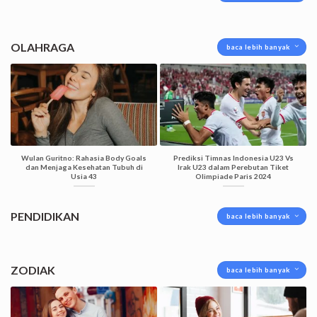
OLAHRAGA
baca lebih banyak
Wulan Guritno: Rahasia Body Goals
Prediksi Timnas Indonesia U23 Vs
dan Menjaga Kesehatan Tubuh di
Irak U23 dalam Perebutan Tiket
Usia 43
Olimpiade Paris 2024
PENDIDIKAN
baca lebih banyak
ZODIAK
baca lebih banyak