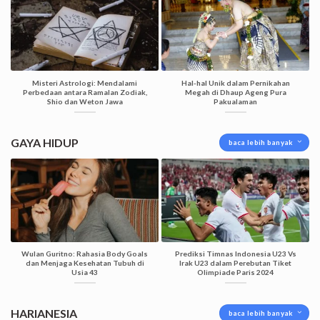
Misteri Astrologi: Mendalami
Hal-hal Unik dalam Pernikahan
Perbedaan antara Ramalan Zodiak,
Megah di Dhaup Ageng Pura
Shio dan Weton Jawa
Pakualaman
GAYA HIDUP
baca lebih banyak
Wulan Guritno: Rahasia Body Goals
Prediksi Timnas Indonesia U23 Vs
dan Menjaga Kesehatan Tubuh di
Irak U23 dalam Perebutan Tiket
Usia 43
Olimpiade Paris 2024
HARIANESIA
baca lebih banyak