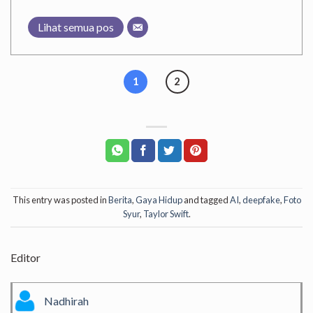
Lihat semua pos
1
2
This entry was posted in
Berita
,
Gaya Hidup
and tagged
AI
,
deepfake
,
Foto
Syur
,
Taylor Swift
.
Editor
Nadhirah