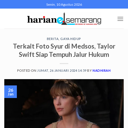
Skip
Senin, 10 Agustus 2026
to
content
BERITA
,
GAYA HIDUP
Terkait Foto Syur di Medsos, Taylor
Swift Siap Tempuh Jalur Hukum
POSTED ON
JUMAT, 26 JANUARI 2024 14:59
BY
NADHIRAH
26
Jan