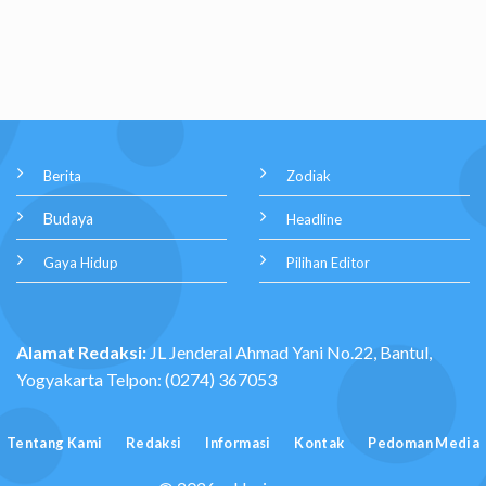
Berita
Zodiak
Budaya
Headline
Gaya Hidup
Pilihan Editor
Alamat Redaksi:
JL Jenderal Ahmad Yani No.22, Bantul,
Yogyakarta Telpon: (0274) 367053
Tentang Kami
Redaksi
Informasi
Kontak
Pedoman Media