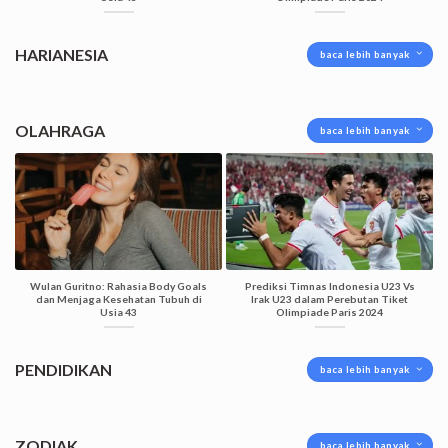
HARIANESIA
baca lebih banyak
OLAHRAGA
baca lebih banyak
Wulan Guritno: Rahasia Body Goals
Prediksi Timnas Indonesia U23 Vs
dan Menjaga Kesehatan Tubuh di
Irak U23 dalam Perebutan Tiket
Usia 43
Olimpiade Paris 2024
PENDIDIKAN
baca lebih banyak
ZODIAK
baca lebih banyak