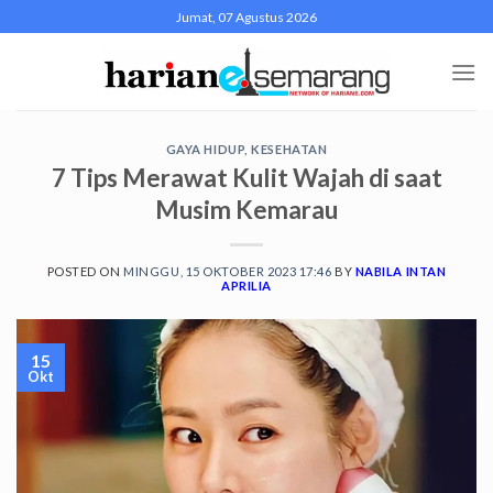
Skip
Jumat, 07 Agustus 2026
to
content
GAYA HIDUP
,
KESEHATAN
7 Tips Merawat Kulit Wajah di saat
Musim Kemarau
POSTED ON
MINGGU, 15 OKTOBER 2023 17:46
BY
NABILA INTAN
APRILIA
15
Okt