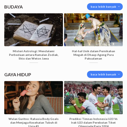
BUDAYA
baca lebih banyak
Misteri Astrologi: Mendalami
Hal-hal Unik dalam Pernikahan
Perbedaan antara Ramalan Zodiak,
Megah di Dhaup Ageng Pura
Shio dan Weton Jawa
Pakualaman
GAYA HIDUP
baca lebih banyak
Wulan Guritno: Rahasia Body Goals
Prediksi Timnas Indonesia U23 Vs
dan Menjaga Kesehatan Tubuh di
Irak U23 dalam Perebutan Tiket
Usia 43
Olimpiade Paris 2024