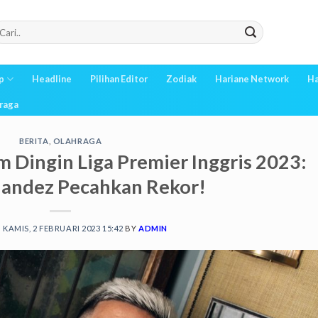
p
Headline
Pilihan Editor
Zodiak
Hariane Network
Ha
raga
BERITA
,
OLAHRAGA
 Dingin Liga Premier Inggris 2023:
nandez Pecahkan Rekor!
N
KAMIS, 2 FEBRUARI 2023 15:42
BY
ADMIN