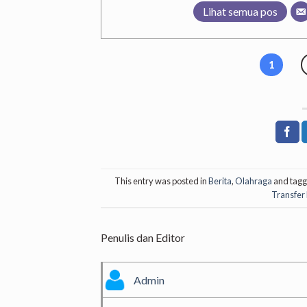
Lihat semua pos
1
This entry was posted in
Berita
,
Olahraga
and tag
Transfer
Penulis dan Editor
Admin