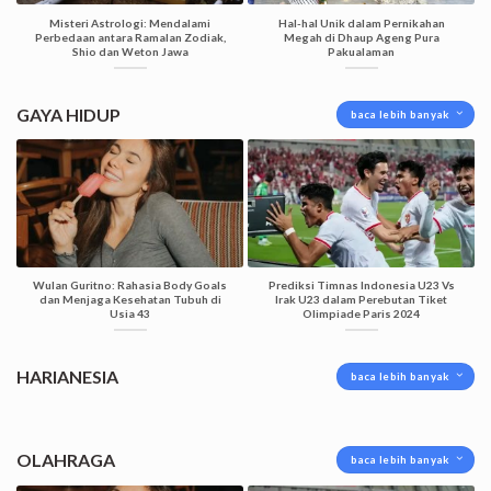
Misteri Astrologi: Mendalami
Hal-hal Unik dalam Pernikahan
Perbedaan antara Ramalan Zodiak,
Megah di Dhaup Ageng Pura
Shio dan Weton Jawa
Pakualaman
GAYA HIDUP
baca lebih banyak
Wulan Guritno: Rahasia Body Goals
Prediksi Timnas Indonesia U23 Vs
dan Menjaga Kesehatan Tubuh di
Irak U23 dalam Perebutan Tiket
Usia 43
Olimpiade Paris 2024
HARIANESIA
baca lebih banyak
OLAHRAGA
baca lebih banyak