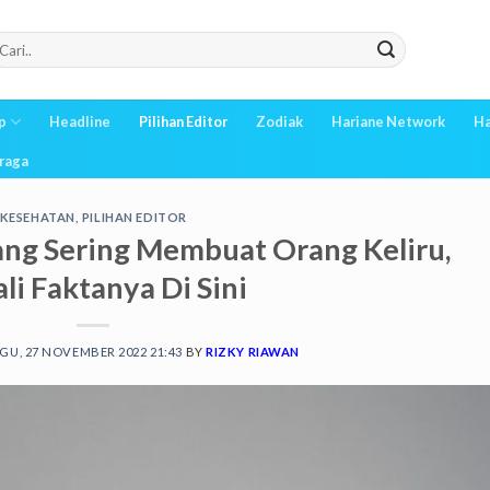
p
Headline
Pilihan Editor
Zodiak
Hariane Network
Ha
raga
KESEHATAN
,
PILIHAN EDITOR
ang Sering Membuat Orang Keliru,
li Faktanya Di Sini
U, 27 NOVEMBER 2022 21:43
BY
RIZKY RIAWAN