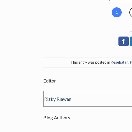
1
This entry was posted in
Kesehatan
,
P
Editor
Rizky Riawan
Blog Authors