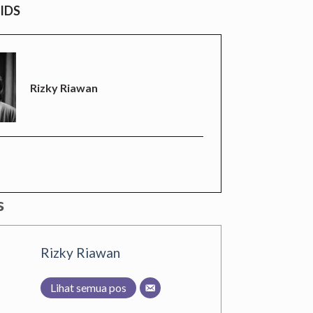
AIDS
Rizky Riawan
s
Rizky Riawan
Lihat semua pos