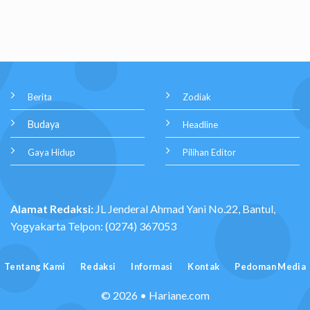
Berita
Zodiak
Budaya
Headline
Gaya Hidup
Pilihan Editor
Alamat Redaksi:
JL Jenderal Ahmad Yani No.22, Bantul,
Yogyakarta Telpon: (0274) 367053
Tentang Kami
Redaksi
Informasi
Kontak
Pedoman Media
© 2026 • Hariane.com