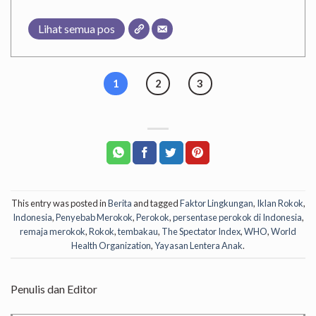
Lihat semua pos
1
2
3
This entry was posted in
Berita
and tagged
Faktor Lingkungan
,
Iklan Rokok
,
Indonesia
,
Penyebab Merokok
,
Perokok
,
persentase perokok di Indonesia
,
remaja merokok
,
Rokok
,
tembakau
,
The Spectator Index
,
WHO
,
World
Health Organization
,
Yayasan Lentera Anak
.
Penulis dan Editor