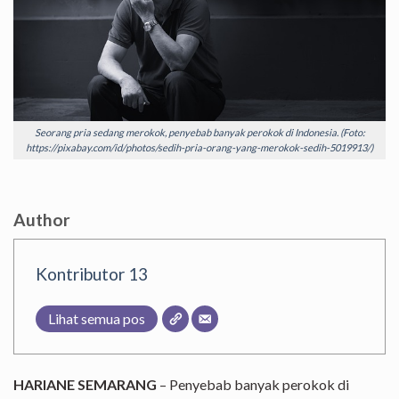
Seorang pria sedang merokok, penyebab banyak perokok di Indonesia. (Foto:
https://pixabay.com/id/photos/sedih-pria-orang-yang-merokok-sedih-5019913/)
Author
Kontributor 13
Lihat semua pos
HARIANE SEMARANG
– Penyebab banyak perokok di