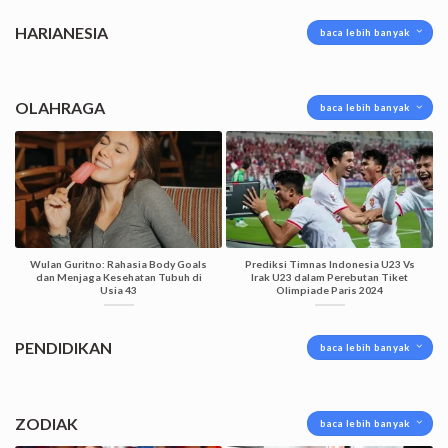
HARIANESIA
baca lebih banyak
OLAHRAGA
baca lebih banyak
Wulan Guritno: Rahasia Body Goals
Prediksi Timnas Indonesia U23 Vs
dan Menjaga Kesehatan Tubuh di
Irak U23 dalam Perebutan Tiket
Usia 43
Olimpiade Paris 2024
PENDIDIKAN
baca lebih banyak
ZODIAK
baca lebih banyak