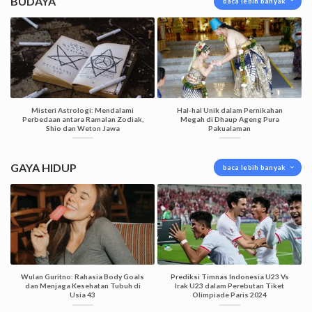
BUDAYA
baca lebih banyak
Misteri Astrologi: Mendalami
Hal-hal Unik dalam Pernikahan
Perbedaan antara Ramalan Zodiak,
Megah di Dhaup Ageng Pura
Shio dan Weton Jawa
Pakualaman
GAYA HIDUP
baca lebih banyak
Wulan Guritno: Rahasia Body Goals
Prediksi Timnas Indonesia U23 Vs
dan Menjaga Kesehatan Tubuh di
Irak U23 dalam Perebutan Tiket
Usia 43
Olimpiade Paris 2024