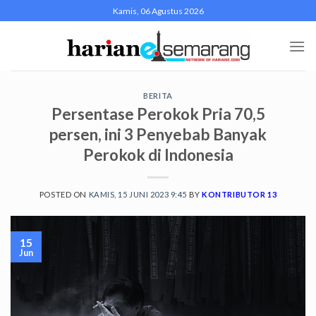
Skip
Kamis, 06 Agustus 2026
to
content
BERITA
Persentase Perokok Pria 70,5
persen, ini 3 Penyebab Banyak
Perokok di Indonesia
POSTED ON
KAMIS, 15 JUNI 2023 9:45
BY
KONTRIBUTOR 13
15
Jun