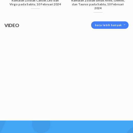
Ramalan Zodiak Cancer, Leo dan
Ramalan Zodiak untuk Aries, Gemini,
Virgo pada Sabtu, 10 Februari 2024
dan Taurus pada Sabtu, 10 Februari
2024
VIDEO
baca lebih banyak