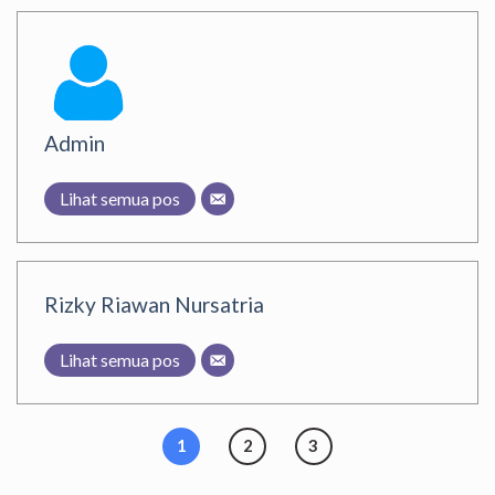
Admin
Lihat semua pos
Rizky Riawan Nursatria
Lihat semua pos
1
2
3