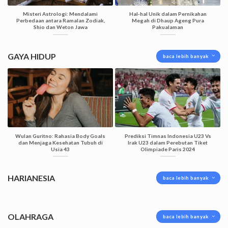
Misteri Astrologi: Mendalami
Hal-hal Unik dalam Pernikahan
Perbedaan antara Ramalan Zodiak,
Megah di Dhaup Ageng Pura
Shio dan Weton Jawa
Pakualaman
GAYA HIDUP
baca lebih banyak
Wulan Guritno: Rahasia Body Goals
Prediksi Timnas Indonesia U23 Vs
dan Menjaga Kesehatan Tubuh di
Irak U23 dalam Perebutan Tiket
Usia 43
Olimpiade Paris 2024
HARIANESIA
baca lebih banyak
OLAHRAGA
baca lebih banyak