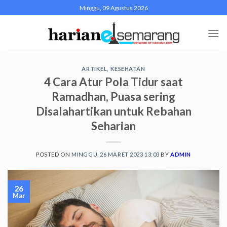
Skip
Minggu, 09 Agustus 2026
to
content
ARTIKEL
,
KESEHATAN
4 Cara Atur Pola Tidur saat
Ramadhan, Puasa sering
Disalahartikan untuk Rebahan
Seharian
POSTED ON
MINGGU, 26 MARET 2023 13:03
BY
ADMIN
26
Mar