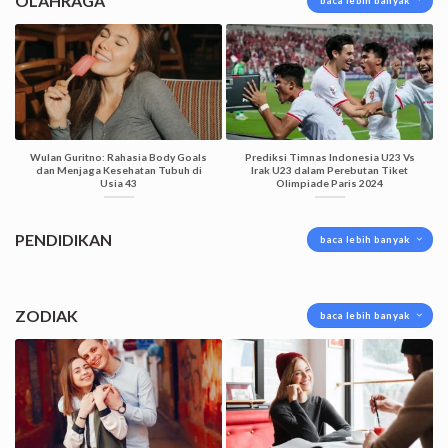
OLAHRAGA
baca lebih banyak
Wulan Guritno: Rahasia Body Goals
Prediksi Timnas Indonesia U23 Vs
dan Menjaga Kesehatan Tubuh di
Irak U23 dalam Perebutan Tiket
Usia 43
Olimpiade Paris 2024
PENDIDIKAN
baca lebih banyak
ZODIAK
baca lebih banyak