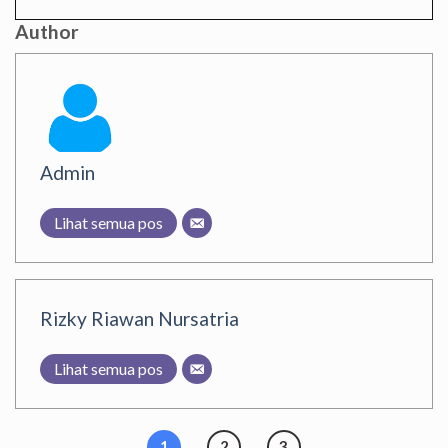
Author
Admin
Lihat semua pos
Rizky Riawan Nursatria
Lihat semua pos
1
2
3