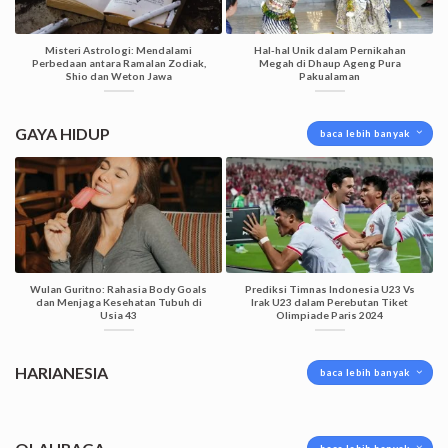
Misteri Astrologi: Mendalami
Hal-hal Unik dalam Pernikahan
Perbedaan antara Ramalan Zodiak,
Megah di Dhaup Ageng Pura
Shio dan Weton Jawa
Pakualaman
GAYA HIDUP
baca lebih banyak
Wulan Guritno: Rahasia Body Goals
Prediksi Timnas Indonesia U23 Vs
dan Menjaga Kesehatan Tubuh di
Irak U23 dalam Perebutan Tiket
Usia 43
Olimpiade Paris 2024
HARIANESIA
baca lebih banyak