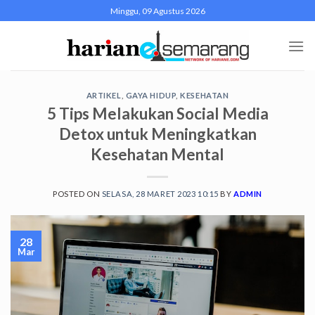
Skip
Minggu, 09 Agustus 2026
to
content
ARTIKEL
,
GAYA HIDUP
,
KESEHATAN
5 Tips Melakukan Social Media
Detox untuk Meningkatkan
Kesehatan Mental
POSTED ON
SELASA, 28 MARET 2023 10:15
BY
ADMIN
28
Mar