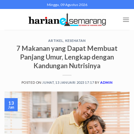
Skip
Minggu, 09 Agustus 2026
to
content
ARTIKEL
,
KESEHATAN
7 Makanan yang Dapat Membuat
Panjang Umur, Lengkap dengan
Kandungan Nutrisinya
POSTED ON
JUMAT, 13 JANUARI 2023 17:17
BY
ADMIN
13
Jan