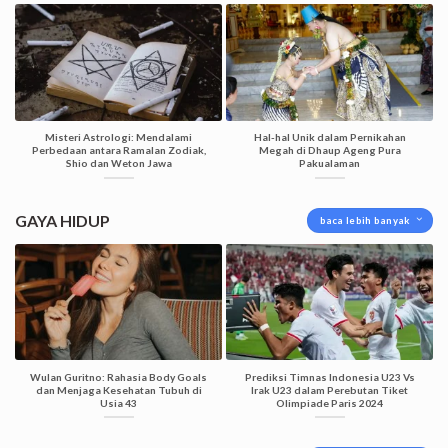
Misteri Astrologi: Mendalami
Hal-hal Unik dalam Pernikahan
Perbedaan antara Ramalan Zodiak,
Megah di Dhaup Ageng Pura
Shio dan Weton Jawa
Pakualaman
GAYA HIDUP
baca lebih banyak
Wulan Guritno: Rahasia Body Goals
Prediksi Timnas Indonesia U23 Vs
dan Menjaga Kesehatan Tubuh di
Irak U23 dalam Perebutan Tiket
Usia 43
Olimpiade Paris 2024