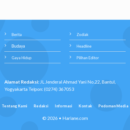
Berita
Zodiak
Budaya
Headline
Gaya Hidup
Pilihan Editor
Alamat Redaksi:
JL Jenderal Ahmad Yani No.22, Bantul,
Yogyakarta Telpon: (0274) 367053
Tentang Kami
Redaksi
Informasi
Kontak
Pedoman Media
© 2026 • Hariane.com