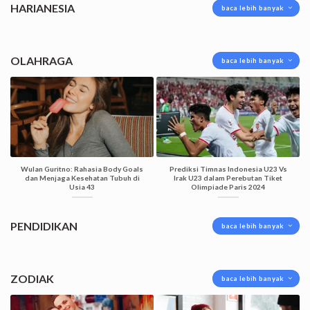
HARIANESIA
baca lebih banyak
OLAHRAGA
baca lebih banyak
Wulan Guritno: Rahasia Body Goals
Prediksi Timnas Indonesia U23 Vs
dan Menjaga Kesehatan Tubuh di
Irak U23 dalam Perebutan Tiket
Usia 43
Olimpiade Paris 2024
PENDIDIKAN
baca lebih banyak
ZODIAK
baca lebih banyak