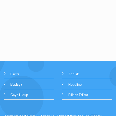
Berita
Zodiak
Budaya
Headline
Gaya Hidup
Pilihan Editor
Alamat Redaksi:
JL Jenderal Ahmad Yani No.22, Bantul,