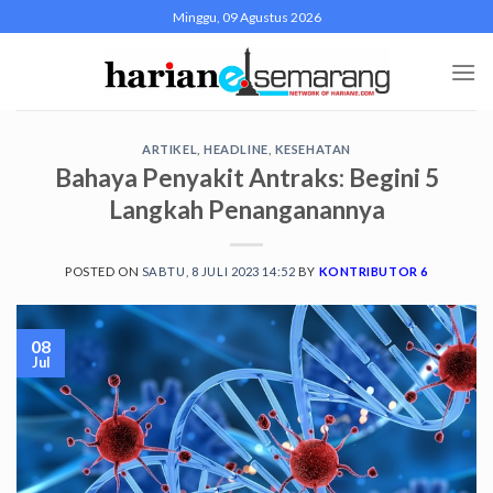
Skip
Minggu, 09 Agustus 2026
to
content
ARTIKEL
,
HEADLINE
,
KESEHATAN
Bahaya Penyakit Antraks: Begini 5
Langkah Penanganannya
POSTED ON
SABTU, 8 JULI 2023 14:52
BY
KONTRIBUTOR 6
08
Jul