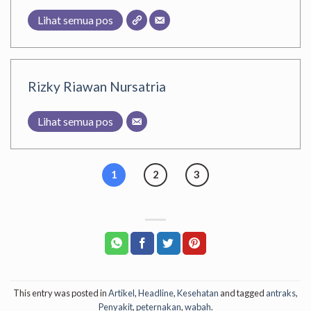
Lihat semua pos
Rizky Riawan Nursatria
Lihat semua pos
1
2
3
This entry was posted in
Artikel
,
Headline
,
Kesehatan
and tagged
antraks
,
Penyakit
,
peternakan
,
wabah
.