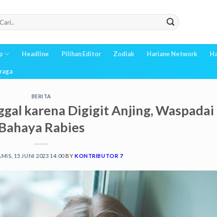
p
Headline
Pilihan Editor
Zodiak
Hariane Network
Ha
raga
BERITA
gal karena Digigit Anjing, Waspadai
Bahaya Rabies
MIS, 15 JUNI 2023 14:00
BY
KONTRIBUTOR 7