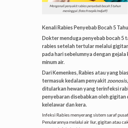
Mengenali penyakit rabies penyebab bocah 5 tahun
meninggal. (foto:freepik/mdjaff)
Kenali Rabies Penyebab Bocah 5 Tah
Dokter menduga penyebab bocah 5 ta
rabies setelah tertular melalui gigit
pada hari sebelumnya dengan gejala k
minum air.
Dari Kemenkes, Rabies atau yang biasa
termasuk kedalam penyakit
zoonosis,
ditularkan hewan yang terinfeksi r
penyebaran disebabkan oleh gigitan d
kelelawar dan kera.
Infeksi Rabies menyerang sistem saraf pusa
Penularannya melalui air liur, gigitan atau c