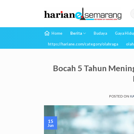
Skip
to
content
Home
Berita
Budaya
Gaya Hidu
https://hariane.com/category/olahraga
olah
Bocah 5 Tahun Mening
POSTED ON
KA
15
Jun