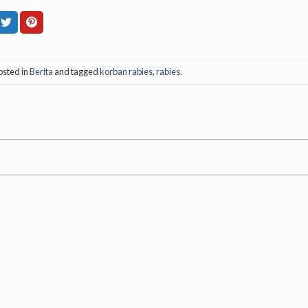
osted in
Berita
and tagged
korban rabies
,
rabies
.