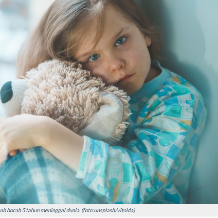
b bocah 5 tahun meninggal dunia. (foto:unsplash/vitolda)