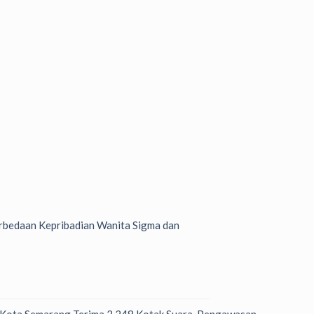
bedaan Kepribadian Wanita Sigma dan
 Kota Semarang Terima 2.248 Kotak Suara, Pengawasan