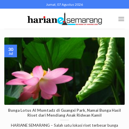
Skip
Jumat, 07 Agustus 2026
to
content
30
Jul
Bunga Lotus Al Mumtadz di Guangxi Park, Namai Bunga Hasil
Riset dari Mendiang Anak Ridwan Kamil
HARIANE SEMARANG – Salah satu lokasi riset terbesar bunga