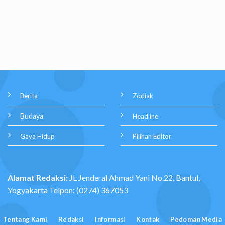
Berita
Zodiak
Budaya
Headline
Gaya Hidup
Pilihan Editor
Alamat Redaksi:
JL Jenderal Ahmad Yani No.22, Bantul,
Yogyakarta Telpon: (0274) 367053
Tentang Kami
Redaksi
Informasi
Kontak
Pedoman Media