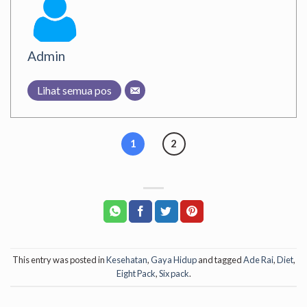
Admin
Lihat semua pos
1
2
This entry was posted in
Kesehatan
,
Gaya Hidup
and tagged
Ade Rai
,
Diet
,
Eight Pack
,
Six pack
.