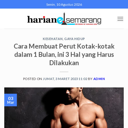
Skip
Senin, 10 Agustus 2026
to
content
KESEHATAN
,
GAYA HIDUP
Cara Membuat Perut Kotak-kotak
dalam 1 Bulan, ini 3 Hal yang Harus
Dilakukan
POSTED ON
JUMAT, 3 MARET 2023 11:02
BY
ADMIN
03
Mar