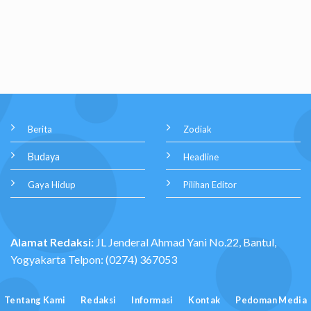
Berita
Zodiak
Budaya
Headline
Gaya Hidup
Pilihan Editor
Alamat Redaksi:
JL Jenderal Ahmad Yani No.22, Bantul,
Yogyakarta Telpon: (0274) 367053
Tentang Kami
Redaksi
Informasi
Kontak
Pedoman Media