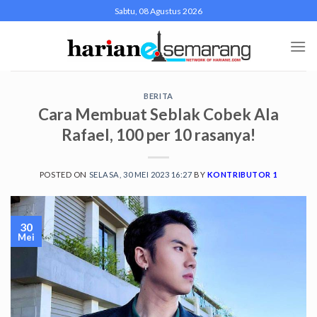
Skip
Sabtu, 08 Agustus 2026
to
content
BERITA
Cara Membuat Seblak Cobek Ala
Rafael, 100 per 10 rasanya!
POSTED ON
SELASA, 30 MEI 2023 16:27
BY
KONTRIBUTOR 1
30
Mei