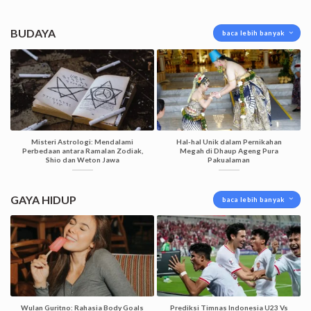
BUDAYA
baca lebih banyak
Misteri Astrologi: Mendalami
Hal-hal Unik dalam Pernikahan
Perbedaan antara Ramalan Zodiak,
Megah di Dhaup Ageng Pura
Shio dan Weton Jawa
Pakualaman
GAYA HIDUP
baca lebih banyak
Wulan Guritno: Rahasia Body Goals
Prediksi Timnas Indonesia U23 Vs