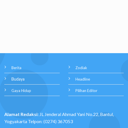
Berita
Zodiak
Budaya
Headline
Gaya Hidup
Pilihan Editor
Alamat Redaksi:
JL Jenderal Ahmad Yani No.22, Bantul,
Yogyakarta Telpon: (0274) 367053