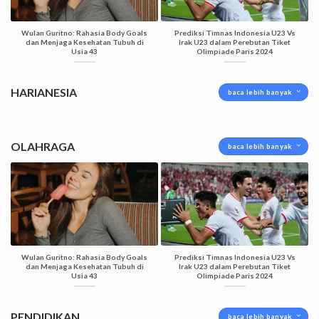
Wulan Guritno: Rahasia Body Goals
Prediksi Timnas Indonesia U23 Vs
dan Menjaga Kesehatan Tubuh di
Irak U23 dalam Perebutan Tiket
Usia 43
Olimpiade Paris 2024
HARIANESIA
baca lebih banyak
OLAHRAGA
baca lebih banyak
Wulan Guritno: Rahasia Body Goals
Prediksi Timnas Indonesia U23 Vs
dan Menjaga Kesehatan Tubuh di
Irak U23 dalam Perebutan Tiket
Usia 43
Olimpiade Paris 2024
PENDIDIKAN
baca lebih banyak