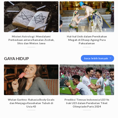
Misteri Astrologi: Mendalami
Hal-hal Unik dalam Pernikahan
Perbedaan antara Ramalan Zodiak,
Megah di Dhaup Ageng Pura
Shio dan Weton Jawa
Pakualaman
GAYA HIDUP
baca lebih banyak
Wulan Guritno: Rahasia Body Goals
Prediksi Timnas Indonesia U23 Vs
dan Menjaga Kesehatan Tubuh di
Irak U23 dalam Perebutan Tiket
Usia 43
Olimpiade Paris 2024