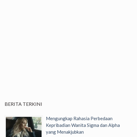
BERITA TERKINI
Mengungkap Rahasia Perbedaan
Kepribadian Wanita Sigma dan Alpha
yang Menakjubkan