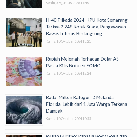
Senin, 3 Agustus 2026 15:48
H-48 Pilkada 2024, KPU Kota Semarang
Terima 2.248 Kotak Suara, Pengawasan
Bawaslu Terus Berlangsung
Kamis, 10 Oktober 2024 13:21
Rupiah Melemah Terhadap Dolar AS
Pasca Rilis Notulen FOMC
Kamis, 10 Oktober 2024 12:24
Badai Milton Kategori 3 Melanda
Florida, Lebih dari 1 Juta Warga Terkena
Dampak
Kamis, 10 Oktober 2024 10:55
Wulan Guritno: Rahasia Body Goals dan