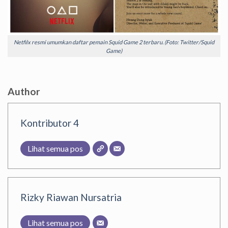
Netfilx resmi umumkan daftar pemain Squid Game 2 terbaru. (Foto: Twitter/Squid
Game)
Author
Kontributor 4
Lihat semua pos
Rizky Riawan Nursatria
Lihat semua pos