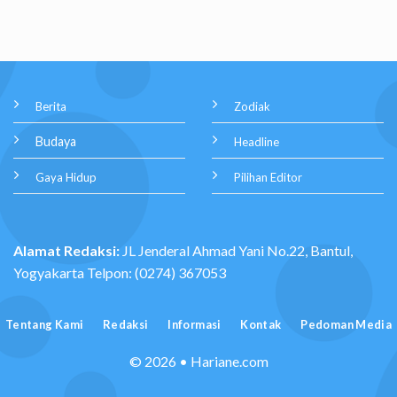
Berita
Zodiak
Budaya
Headline
Gaya Hidup
Pilihan Editor
Alamat Redaksi:
JL Jenderal Ahmad Yani No.22, Bantul,
Yogyakarta Telpon: (0274) 367053
Tentang Kami
Redaksi
Informasi
Kontak
Pedoman Media
© 2026 • Hariane.com