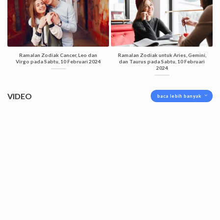
Ramalan Zodiak Cancer, Leo dan
Ramalan Zodiak untuk Aries, Gemini,
Virgo pada Sabtu, 10 Februari 2024
dan Taurus pada Sabtu, 10 Februari
2024
VIDEO
baca lebih banyak