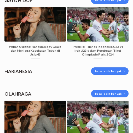
GAYA HIDUP
baca lebih banyak
Wulan Guritno: Rahasia Body Goals
Prediksi Timnas Indonesia U23 Vs
dan Menjaga Kesehatan Tubuh di
Irak U23 dalam Perebutan Tiket
Usia 43
Olimpiade Paris 2024
HARIANESIA
baca lebih banyak
OLAHRAGA
baca lebih banyak