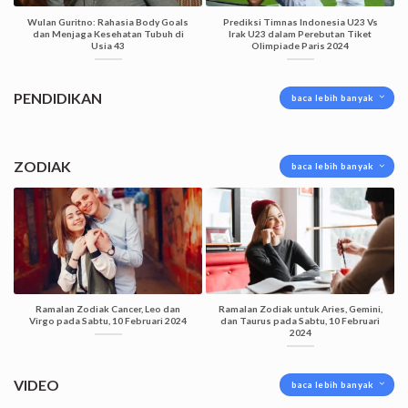
Wulan Guritno: Rahasia Body Goals
Prediksi Timnas Indonesia U23 Vs
dan Menjaga Kesehatan Tubuh di
Irak U23 dalam Perebutan Tiket
Usia 43
Olimpiade Paris 2024
PENDIDIKAN
baca lebih banyak
ZODIAK
baca lebih banyak
Ramalan Zodiak Cancer, Leo dan
Ramalan Zodiak untuk Aries, Gemini,
Virgo pada Sabtu, 10 Februari 2024
dan Taurus pada Sabtu, 10 Februari
2024
VIDEO
baca lebih banyak