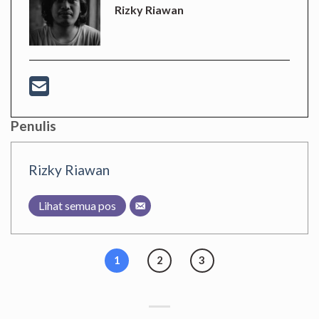
Rizky Riawan
Penulis
Rizky Riawan
Lihat semua pos
1
2
3