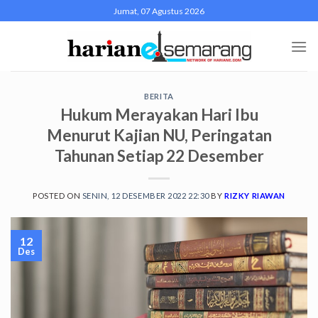
Skip
Jumat, 07 Agustus 2026
to
content
BERITA
Hukum Merayakan Hari Ibu
Menurut Kajian NU, Peringatan
Tahunan Setiap 22 Desember
POSTED ON
SENIN, 12 DESEMBER 2022 22:30
BY
RIZKY RIAWAN
12
Des