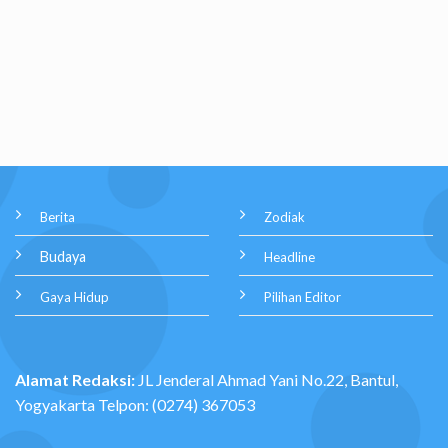
Berita
Zodiak
Budaya
Headline
Gaya Hidup
Pilihan Editor
Alamat Redaksi:
JL Jenderal Ahmad Yani No.22, Bantul,
Yogyakarta Telpon: (0274) 367053