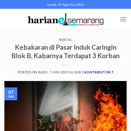
Skip
Jumat, 07 Agustus 2026
to
content
BERITA
Kebakaran di Pasar Induk Caringin
Blok B, Kabarnya Terdapat 3 Korban
POSTED ON
RABU, 7 JUNI 2023 16:24
BY
KONTRIBUTOR 7
07
Jun