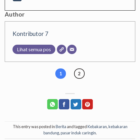
Author
Kontributor 7
Lihat semua pos
1
2
This entry was posted in
Berita
and tagged
Kebakaran
,
kebakaran
bandung
,
pasar induk caringin
.