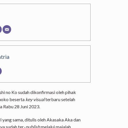
tria
no Ko sudah dikonfirmasi oleh pihak
noko beserta
key visual
terbaru setelah
 Rabu 28 Juni 2023.
l yang sama, ditulis oleh Akasaka Aka dan
ya sudah ter-
publish
melalui majalah