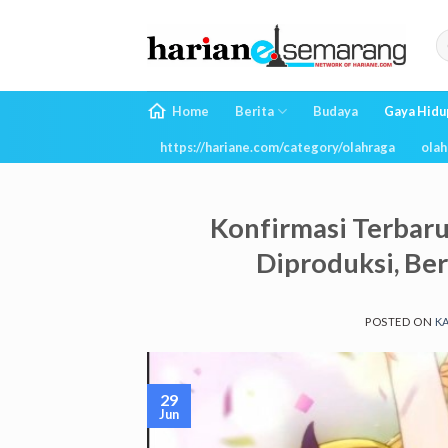
Skip
to
content
Home
Berita
Budaya
Gaya Hidu
https://hariane.com/category/olahraga
olah
Konfirmasi Terbaru
Diproduksi, Be
POSTED ON
KA
29
Jun