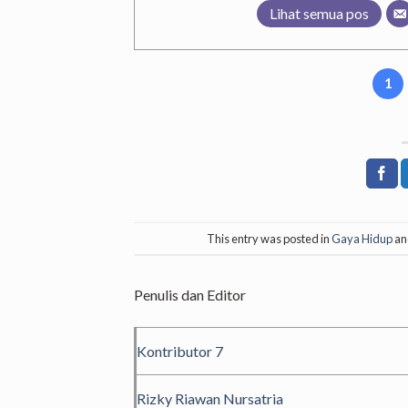
Lihat semua pos
1
This entry was posted in
Gaya Hidup
an
Penulis dan Editor
Kontributor 7
Rizky Riawan Nursatria