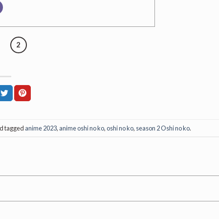
2
d tagged
anime 2023
,
anime oshi no ko
,
oshi no ko
,
season 2 Oshi no ko
.