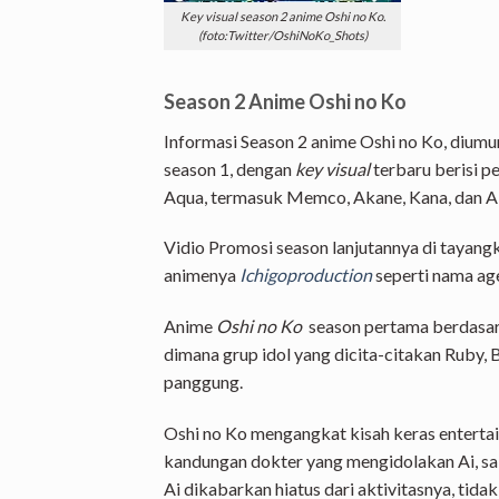
Key visual season 2 anime Oshi no Ko.
(foto:Twitter/OshiNoKo_Shots)
Season 2 Anime Oshi no Ko
Informasi Season 2 anime Oshi no Ko, diumu
season 1, dengan
key visual
terbaru berisi p
Aqua, termasuk Memco, Akane, Kana, dan Ai
Vidio Promosi season lanjutannya di tayang
animenya
Ichigoproduction
seperti nama ag
Anime
Oshi no Ko
season pertama berdasar
dimana grup idol yang dicita-citakan Ruby, 
panggung.
Oshi no Ko mengangkat kisah keras enterta
kandungan dokter yang mengidolakan Ai, sala
Ai dikabarkan hiatus dari aktivitasnya, tidak