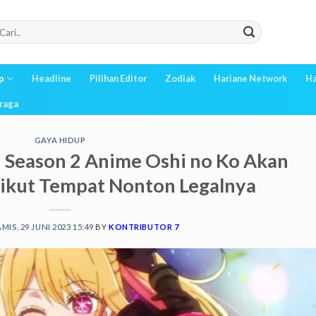
p
Headline
Pilihan Editor
Zodiak
Hariane Network
Ha
raga
GAYA HIDUP
 Season 2 Anime Oshi no Ko Akan
rikut Tempat Nonton Legalnya
MIS, 29 JUNI 2023 15:49
BY
KONTRIBUTOR 7