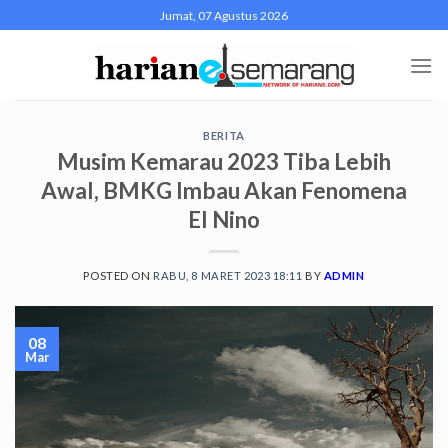
Skip
Jumat, 07 Agustus 2026
to
content
BERITA
Musim Kemarau 2023 Tiba Lebih
Awal, BMKG Imbau Akan Fenomena
El Nino
POSTED ON
RABU, 8 MARET 2023 18:11
BY
ADMIN
08
Mar