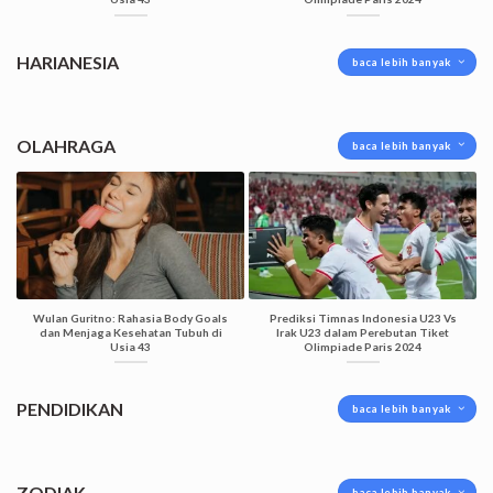
HARIANESIA
baca lebih banyak
OLAHRAGA
baca lebih banyak
Wulan Guritno: Rahasia Body Goals
Prediksi Timnas Indonesia U23 Vs
dan Menjaga Kesehatan Tubuh di
Irak U23 dalam Perebutan Tiket
Usia 43
Olimpiade Paris 2024
PENDIDIKAN
baca lebih banyak
ZODIAK
baca lebih banyak