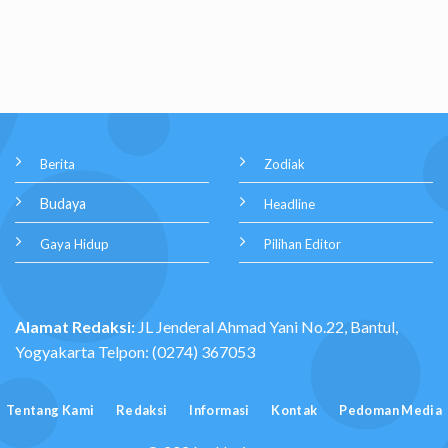
Berita
Zodiak
Budaya
Headline
Gaya Hidup
Pilihan Editor
Alamat Redaksi:
JL Jenderal Ahmad Yani No.22, Bantul,
Yogyakarta Telpon: (0274) 367053
Tentang Kami
Redaksi
Informasi
Kontak
Pedoman Media