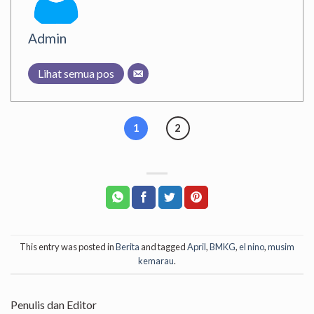
Admin
Lihat semua pos
1
2
This entry was posted in
Berita
and tagged
April
,
BMKG
,
el nino
,
musim
kemarau
.
Penulis dan Editor