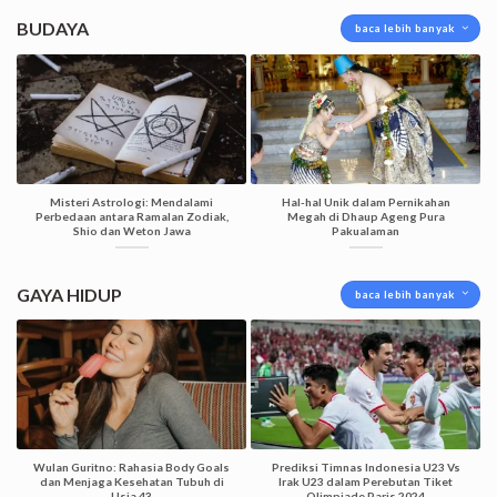
BUDAYA
baca lebih banyak
Misteri Astrologi: Mendalami
Hal-hal Unik dalam Pernikahan
Perbedaan antara Ramalan Zodiak,
Megah di Dhaup Ageng Pura
Shio dan Weton Jawa
Pakualaman
GAYA HIDUP
baca lebih banyak
Wulan Guritno: Rahasia Body Goals
Prediksi Timnas Indonesia U23 Vs
dan Menjaga Kesehatan Tubuh di
Irak U23 dalam Perebutan Tiket
Usia 43
Olimpiade Paris 2024