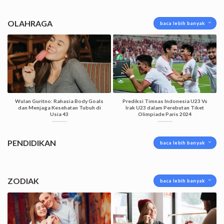
OLAHRAGA
baca lebih banyak
Wulan Guritno: Rahasia Body Goals
Prediksi Timnas Indonesia U23 Vs
dan Menjaga Kesehatan Tubuh di
Irak U23 dalam Perebutan Tiket
Usia 43
Olimpiade Paris 2024
PENDIDIKAN
baca lebih banyak
ZODIAK
baca lebih banyak