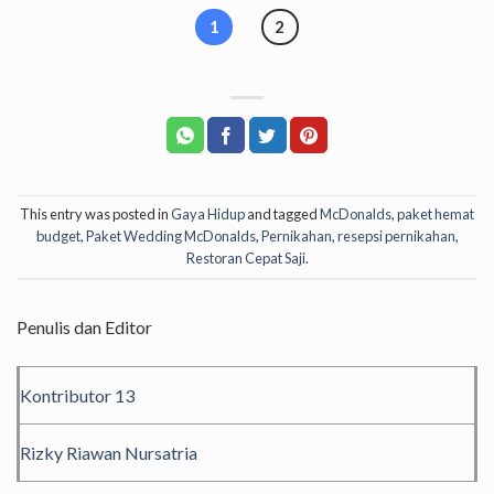
1
2
This entry was posted in
Gaya Hidup
and tagged
McDonalds
,
paket hemat
budget
,
Paket Wedding McDonalds
,
Pernikahan
,
resepsi pernikahan
,
Restoran Cepat Saji
.
Penulis dan Editor
Kontributor 13
Rizky Riawan Nursatria