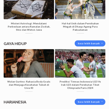
Misteri Astrologi: Mendalami
Hal-hal Unik dalam Pernikahan
Perbedaan antara Ramalan Zodiak,
Megah di Dhaup Ageng Pura
Shio dan Weton Jawa
Pakualaman
GAYA HIDUP
baca lebih banyak
Wulan Guritno: Rahasia Body Goals
Prediksi Timnas Indonesia U23 Vs
dan Menjaga Kesehatan Tubuh di
Irak U23 dalam Perebutan Tiket
Usia 43
Olimpiade Paris 2024
HARIANESIA
baca lebih banyak