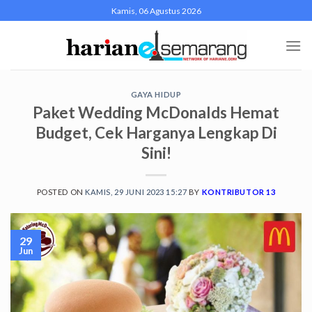
Skip
Kamis, 06 Agustus 2026
to
content
GAYA HIDUP
Paket Wedding McDonalds Hemat
Budget, Cek Harganya Lengkap Di
Sini!
POSTED ON
KAMIS, 29 JUNI 2023 15:27
BY
KONTRIBUTOR 13
29
Jun