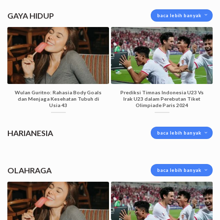
GAYA HIDUP
baca lebih banyak
Wulan Guritno: Rahasia Body Goals
Prediksi Timnas Indonesia U23 Vs
dan Menjaga Kesehatan Tubuh di
Irak U23 dalam Perebutan Tiket
Usia 43
Olimpiade Paris 2024
HARIANESIA
baca lebih banyak
OLAHRAGA
baca lebih banyak