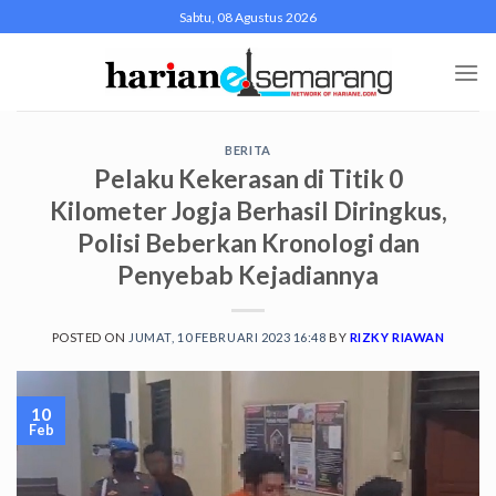
Skip
Sabtu, 08 Agustus 2026
to
content
BERITA
Pelaku Kekerasan di Titik 0
Kilometer Jogja Berhasil Diringkus,
Polisi Beberkan Kronologi dan
Penyebab Kejadiannya
POSTED ON
JUMAT, 10 FEBRUARI 2023 16:48
BY
RIZKY RIAWAN
10
Feb