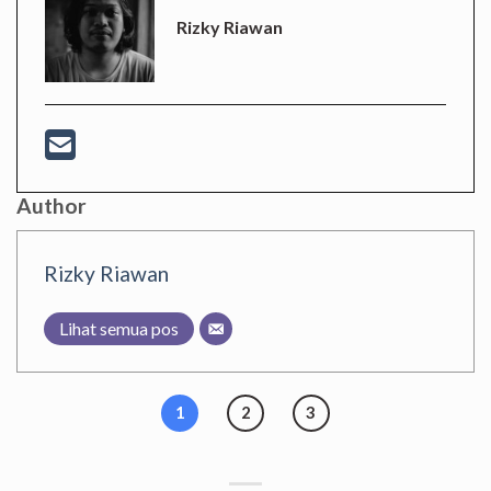
Rizky Riawan
Author
Rizky Riawan
Lihat semua pos
1
2
3