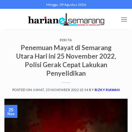
Skip
Minggu, 09 Agustus 2026
to
content
BERITA
Penemuan Mayat di Semarang
Utara Hari ini 25 November 2022,
Polisi Gerak Cepat Lakukan
Penyelidikan
POSTED ON
JUMAT, 25 NOVEMBER 2022 22:54
BY
RIZKY RIAWAN
25
Nov