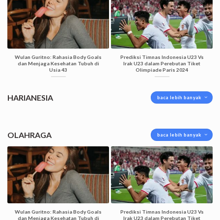
Wulan Guritno: Rahasia Body Goals
Prediksi Timnas Indonesia U23 Vs
dan Menjaga Kesehatan Tubuh di
Irak U23 dalam Perebutan Tiket
Usia 43
Olimpiade Paris 2024
HARIANESIA
baca lebih banyak
OLAHRAGA
baca lebih banyak
Wulan Guritno: Rahasia Body Goals
Prediksi Timnas Indonesia U23 Vs
dan Menjaga Kesehatan Tubuh di
Irak U23 dalam Perebutan Tiket