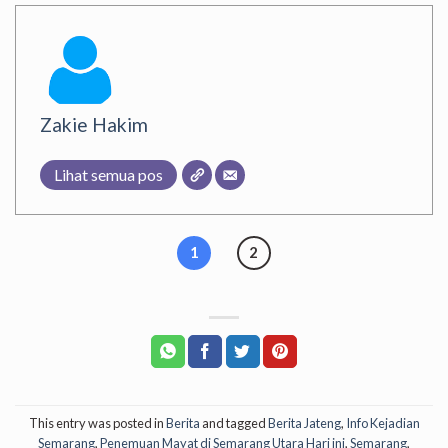
Zakie Hakim
Lihat semua pos
1
2
This entry was posted in
Berita
and tagged
Berita Jateng
,
Info Kejadian
Semarang
,
Penemuan Mayat di Semarang Utara Hari ini
,
Semarang
,