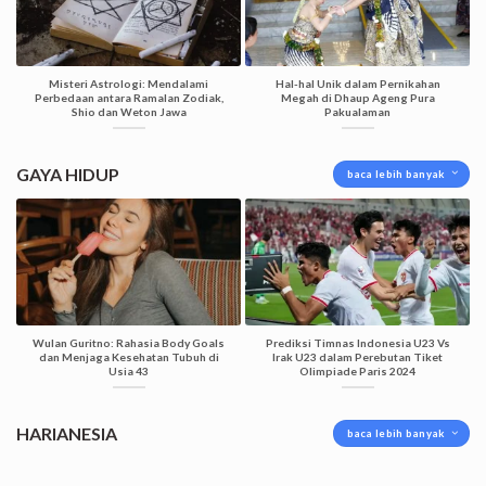
Misteri Astrologi: Mendalami
Hal-hal Unik dalam Pernikahan
Perbedaan antara Ramalan Zodiak,
Megah di Dhaup Ageng Pura
Shio dan Weton Jawa
Pakualaman
GAYA HIDUP
baca lebih banyak
Wulan Guritno: Rahasia Body Goals
Prediksi Timnas Indonesia U23 Vs
dan Menjaga Kesehatan Tubuh di
Irak U23 dalam Perebutan Tiket
Usia 43
Olimpiade Paris 2024
HARIANESIA
baca lebih banyak