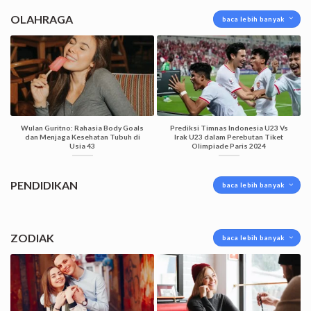
OLAHRAGA
baca lebih banyak
Wulan Guritno: Rahasia Body Goals
Prediksi Timnas Indonesia U23 Vs
dan Menjaga Kesehatan Tubuh di
Irak U23 dalam Perebutan Tiket
Usia 43
Olimpiade Paris 2024
PENDIDIKAN
baca lebih banyak
ZODIAK
baca lebih banyak