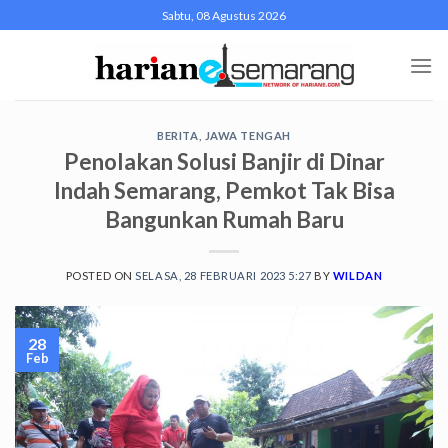
Skip
Sabtu, 08 Agustus 2026
to
content
BERITA
,
JAWA TENGAH
Penolakan Solusi Banjir di Dinar
Indah Semarang, Pemkot Tak Bisa
Bangunkan Rumah Baru
POSTED ON
SELASA, 28 FEBRUARI 2023 5:27
BY
WILDAN
28
Feb