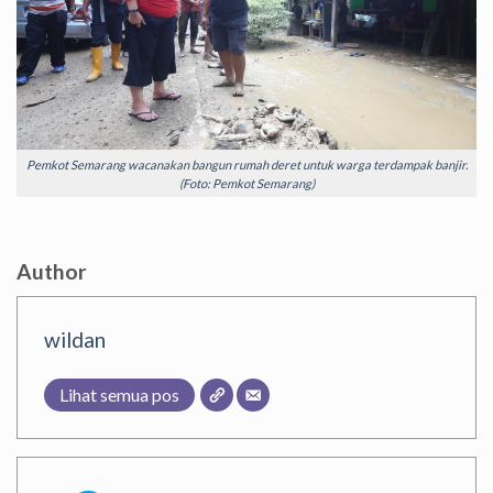
Pemkot Semarang wacanakan bangun rumah deret untuk warga terdampak banjir.
(Foto: Pemkot Semarang)
Author
wildan
Lihat semua pos