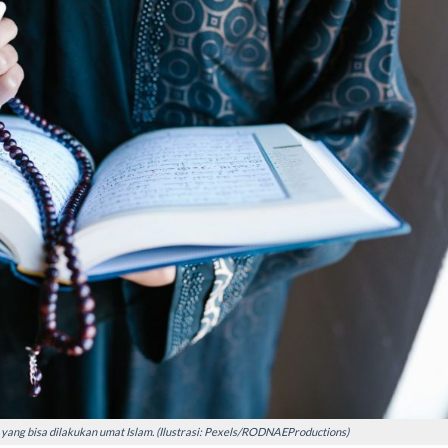
yang bisa dilakukan umat Islam. (Ilustrasi: Pexels/RODNAEProductions)