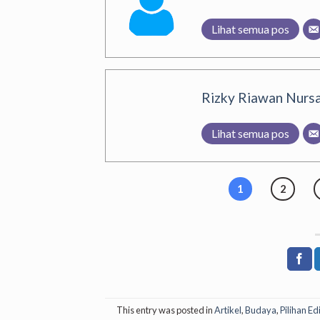
Lihat semua pos
Rizky Riawan Nursa
Lihat semua pos
1
2
This entry was posted in
Artikel
,
Budaya
,
Pilihan Ed