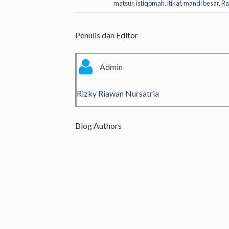
matsur
,
istiqomah
,
itikaf
,
mandi besar
,
R
Penulis dan Editor
Admin
Rizky Riawan Nursatria
Blog Authors