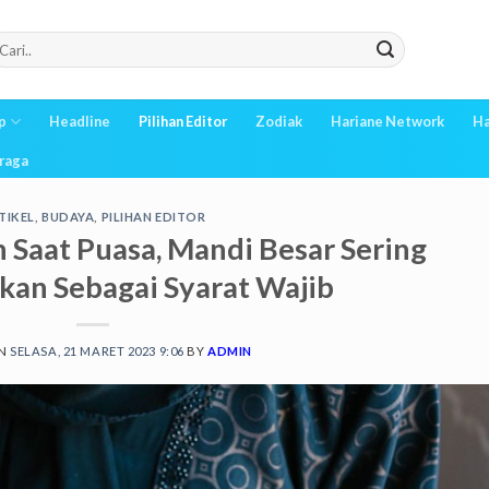
p
Headline
Pilihan Editor
Zodiak
Hariane Network
Ha
raga
TIKEL
,
BUDAYA
,
PILIHAN EDITOR
 Saat Puasa, Mandi Besar Sering
ikan Sebagai Syarat Wajib
ON
SELASA, 21 MARET 2023 9:06
BY
ADMIN