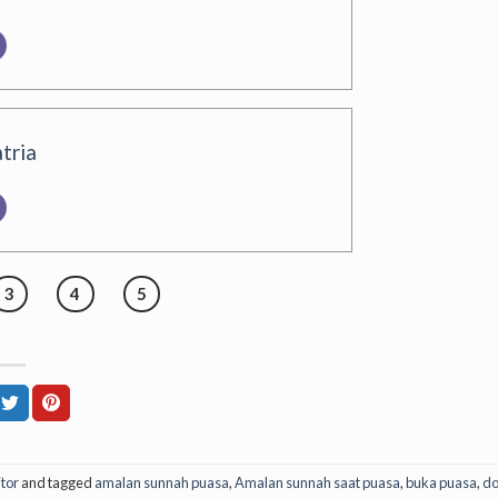
tria
3
4
5
itor
and tagged
amalan sunnah puasa
,
Amalan sunnah saat puasa
,
buka puasa
,
d