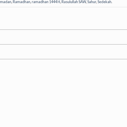
amadan
,
Ramadhan
,
ramadhan 1444 H
,
Rasulullah SAW
,
Sahur
,
Sedekah
.