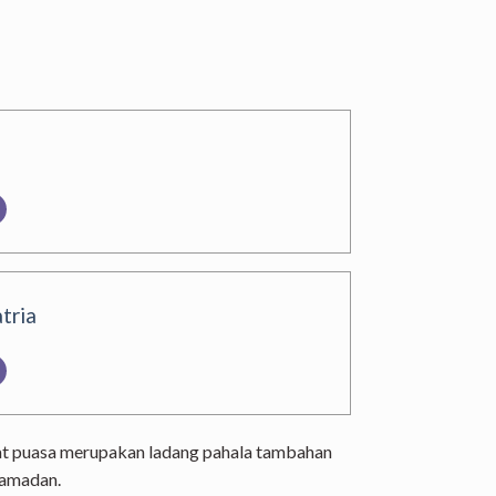
tria
at puasa merupakan ladang pahala tambahan
Ramadan.