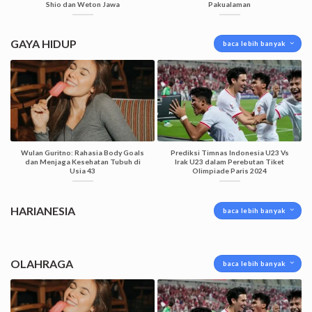
Shio dan Weton Jawa
Pakualaman
GAYA HIDUP
baca lebih banyak
Wulan Guritno: Rahasia Body Goals
Prediksi Timnas Indonesia U23 Vs
dan Menjaga Kesehatan Tubuh di
Irak U23 dalam Perebutan Tiket
Usia 43
Olimpiade Paris 2024
HARIANESIA
baca lebih banyak
OLAHRAGA
baca lebih banyak