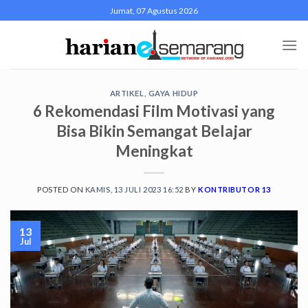
Skip
Jumat, 07 Agustus 2026
to
content
ARTIKEL
,
GAYA HIDUP
6 Rekomendasi Film Motivasi yang
Bisa Bikin Semangat Belajar
Meningkat
POSTED ON
KAMIS, 13 JULI 2023 16:52
BY
KONTRIBUTOR 13
13
Jul