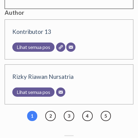
Author
Kontributor 13
Lihat semua pos
Rizky Riawan Nursatria
Lihat semua pos
1
2
3
4
5