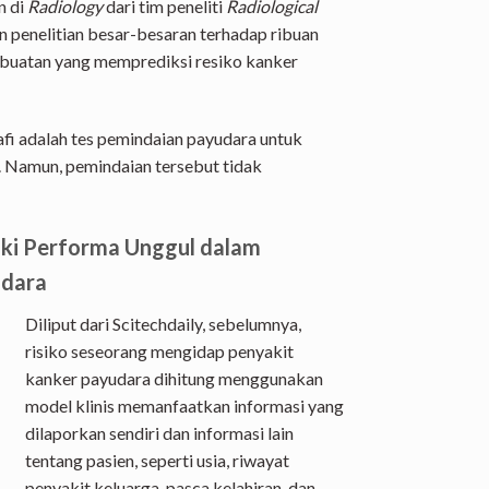
n di
Radiology
dari tim peneliti
Radiological
 penelitian besar-besaran terhadap ribuan
uatan yang memprediksi resiko kanker
 adalah tes pemindaian payudara untuk
a. Namun, pemindaian tersebut tidak
iki Performa Unggul dalam
udara
Diliput dari Scitechdaily, sebelumnya,
risiko seseorang mengidap penyakit
kanker payudara dihitung menggunakan
model klinis memanfaatkan informasi yang
dilaporkan sendiri dan informasi lain
tentang pasien, seperti usia, riwayat
penyakit keluarga, pasca kelahiran, dan